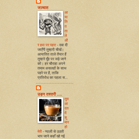
जज़्बात
आ
या
ति
त
ता
ले
औ
र हवा पर पहरा
-
दबा दी
जाएँगी तुम्हारी चीखें।
आयातित ताले तैयार हैं
तुम्हारे मुँह पर जड़े जाने
को। हर चौराहा अपने
तमाम असलहों के साथ
पहरे पर है, ताकि
प्रतिरोध का पहला स...
उड़न तश्तरी ....
तुम
आ
दत
में
शु
मार
हो
मेरी
-
प्याली से उठती
भाप जाने कहाँ खो गई