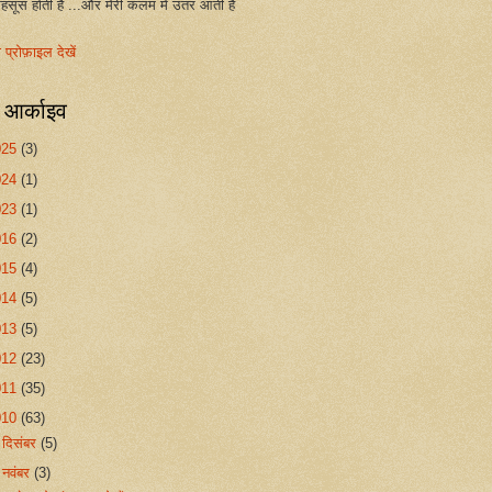
महसूस होती हैं ...और मेरी कलम में उतर आती हैं
ा प्रोफ़ाइल देखें
ग आर्काइव
025
(3)
024
(1)
023
(1)
016
(2)
015
(4)
014
(5)
013
(5)
012
(23)
011
(35)
010
(63)
►
दिसंबर
(5)
▼
नवंबर
(3)