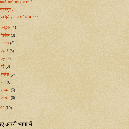
आओ चलो संवाद करते हैं..
चक्रव्यूह ...
क्या ऐसे होगा देश निर्माण ???
►
अक्टूबर
(4)
►
सितंबर
(3)
►
अगस्त
(8)
►
जुलाई
(6)
►
जून
(2)
►
मई
(9)
►
अप्रैल
(5)
►
मार्च
(6)
►
फ़रवरी
(6)
►
जनवरी
(6)
009
(19)
ए अपनी भाषा में