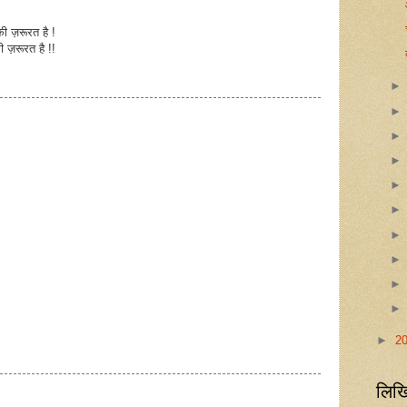
ी ज़रूरत है !
ी ज़रूरत है !!
►
2
लिखि