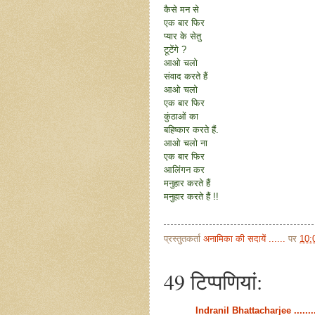
कैसे मन से
एक बार फिर
प्यार के सेतु
टूटेंगे ?
आओ चलो
संवाद करते हैं
आओ चलो
एक बार फिर
कुंठाओं का
बहिष्कार करते हैं.
आओ चलो ना
एक बार फिर
आलिंगन कर
मनुहार करते हैं
मनुहार करते हैं !!
प्रस्तुतकर्ता
अनामिका की सदायें ......
पर
10:
49 टिप्‍पणियां:
Indranil Bhattacharjee .......