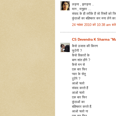
लड़ना , झगड़ना ..
मान , मनुहार ...
संवाद के ही तरीके हैं जो रिश्तों को जिन
कुंठाओं का बहिष्कार कर मना लेने का
24 नवंबर 2010 को 10:38 am बजे
CS Devendra K Sharma "Ma
कैसे उजास की किरण
फूटेगी ?
कैसे विकारों के
बाण शांत होंगे ?
कैसे मन से
एक बार फिर
प्यार के सेतु
टूटेंगे ?
आओ चलो
संवाद करते हैं
आओ चलो
एक बार फिर
कुंठाओं का
बहिष्कार करते हैं.
आओ चलो ना
एक बार फिर