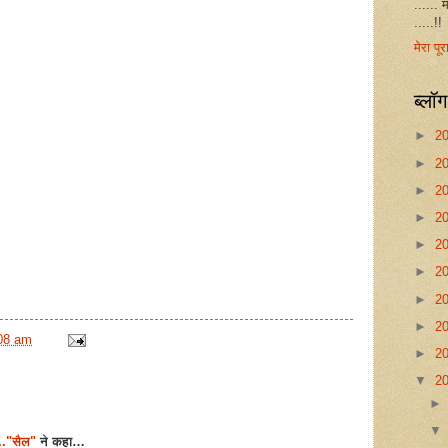
...... 
.....!!
मेरा पूर
ब्लॉ
►
2
►
2
►
2
►
2
►
2
►
2
►
2
►
2
08 am
►
2
▼
2
.."सैल"
ने कहा…