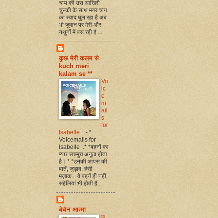
चाय की उस आखिरी
चुस्की के साथ मगर चाय
का स्वाद घुल रहा है अब
भी जुबान पर मेरी और
नथुनों में बस रही है ...
कुछ मेरी कलम से
kuch meri
kalam se **
Vo
ic
e
m
ail
s
for
Isabelle ..
-
*
Voicemails for
Isabelle ..* *बहनों का
प्यार सचमुच अनूठा होता
है। * *उनकी आपस की
बातें, जुड़ाव, हंसी-
मज़ाक... वे बहनें ही नहीं,
सहेलियां भी होती हैं...
बेचैन आत्मा
छ