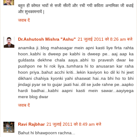
बहुत ही कोमल भावों से सजी सँवरी और रची गयी कविता अनामिका जी बधाई
और शुभकामनायें |
जवाब दें
Dr.Ashutosh Mishra "Ashu"
21 जुलाई 2011 को 8:26 am बजे
anamika ji..blog mahasagar mein apni kasti liye firta rahta
hoon..kabhi is dweep pe kabhi is dweep pe.. aaj aap ka
guldasta dekhne chala aaya..abhi to pravesh dwar ke
pushpon ne hi rok liya..tumhara hi to anusaran kar raha
hoon priya..bahut acchi kriti...lekin kaviyon ko dil ki hi jeet
dikhani chahiya kyonki yahi shaswat hai..na bhi ho to bhi
jindagi pyar se to gujar jaati hai..dil se jude rahne pe..aapko
hardi badhai...kabhi aapni kasti mein sawar...aayiyega
mere blog dwar
जवाब दें
Ravi Rajbhar
21 जुलाई 2011 को 8:49 am बजे
Bahut hi bhawpoorn rachna...